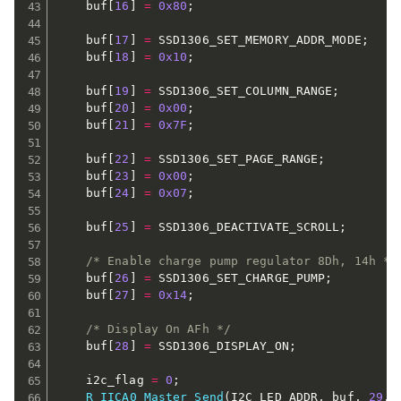
    buf
[
16
]
=
0x80
;
    buf
[
17
]
=
 SSD1306_SET_MEMORY_ADDR_MODE
;
    buf
[
18
]
=
0x10
;
    buf
[
19
]
=
 SSD1306_SET_COLUMN_RANGE
;
    buf
[
20
]
=
0x00
;
    buf
[
21
]
=
0x7F
;
    buf
[
22
]
=
 SSD1306_SET_PAGE_RANGE
;
    buf
[
23
]
=
0x00
;
    buf
[
24
]
=
0x07
;
    buf
[
25
]
=
 SSD1306_DEACTIVATE_SCROLL
;
/* Enable charge pump regulator 8Dh, 14h */
    buf
[
26
]
=
 SSD1306_SET_CHARGE_PUMP
;
    buf
[
27
]
=
0x14
;
/* Display On AFh */
    buf
[
28
]
=
 SSD1306_DISPLAY_ON
;
    i2c_flag 
=
0
;
R_IICA0_Master_Send
(
I2C_LED_ADDR
,
 buf
,
29
,