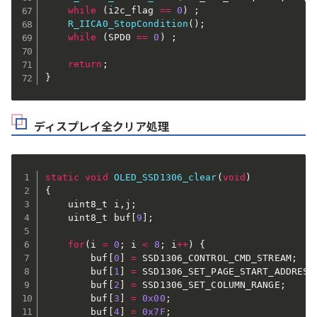
while
(
i2c_flag 
==
0
)
;
R_IICA0_StopCondition
(
)
;
while
(
SPD0 
==
0
)
;
return
;
}
ディスプレイ全クリア処理
static
void
OLED_SSD1306_clear
(
void
)
{
    uint8_t i
,
j
;
    uint8_t buf
[
9
]
;
for
(
i 
=
0
;
 i 
<
8
;
 i
++
)
{
        buf
[
0
]
=
 SSD1306_CONTROL_CMD_STREAM
;
        buf
[
1
]
=
 SSD1306_SET_PAGE_START_ADDRESS
        buf
[
2
]
=
 SSD1306_SET_COLUMN_RANGE
;
        buf
[
3
]
=
0x00
;
        buf
[
4
]
=
0x7F
;