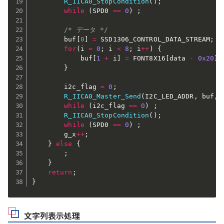
R_IICA0_StopCondition
(
)
;
while
(
SPD0 
==
0
)
;
/* データ */
        buf
[
0
]
=
 SSD1306_CONTROL_DATA_STREAM
;
for
(
i 
=
0
;
 i 
<
8
;
 i
++
)
{
            buf
[
1
+
 i
]
=
 FONT8X16
[
data 
-
0x20
]
[
}
        i2c_flag 
=
0
;
R_IICA0_Master_Send
(
I2C_LED_ADDR
,
 buf
,
while
(
i2c_flag 
==
0
)
;
R_IICA0_StopCondition
(
)
;
while
(
SPD0 
==
0
)
;
        g_x
++
;
}
else
{
;
}
return
;
}
文字列表示処理