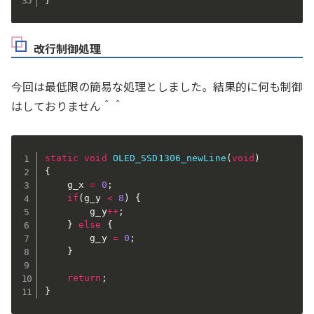
}
改行制御処理
今回は最低限の簡易な処理としました。結果的に何も制御
はしておりません＾＾
static
void
OLED_SSD1306_newLine
(
void
)
{
    g_x 
=
0
;
if
(
g_y 
<
8
)
{
        g_y
++
;
}
else
{
        g_y 
=
0
;
}
return
;
}