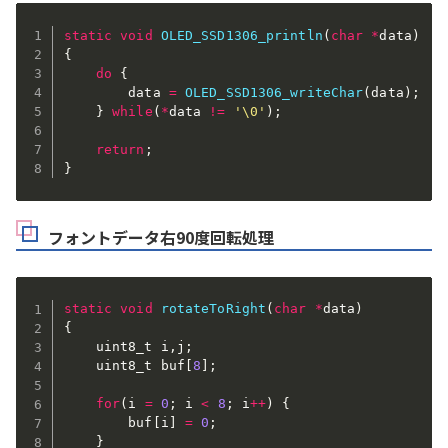
static
void
OLED_SSD1306_println
(
char
*
data
)
{
do
{
        data 
=
OLED_SSD1306_writeChar
(
data
)
;
}
while
(
*
data 
!=
'\0'
)
;
return
;
}
フォントデータ右90度回転処理
static
void
rotateToRight
(
char
*
data
)
{
    uint8_t i
,
j
;
    uint8_t buf
[
8
]
;
for
(
i 
=
0
;
 i 
<
8
;
 i
++
)
{
        buf
[
i
]
=
0
;
}