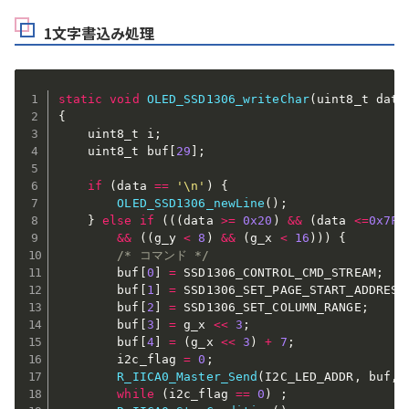
1文字書込み処理
static
void
OLED_SSD1306_writeChar
(
uint8_t data
{
    uint8_t i
;
    uint8_t buf
[
29
]
;
if
(
data 
==
'\n'
)
{
OLED_SSD1306_newLine
(
)
;
}
else
if
(
(
(
data 
>=
0x20
)
&&
(
data 
<=
0x7F
)
&&
(
(
g_y 
<
8
)
&&
(
g_x 
<
16
)
)
)
{
/* コマンド */
        buf
[
0
]
=
 SSD1306_CONTROL_CMD_STREAM
;
        buf
[
1
]
=
 SSD1306_SET_PAGE_START_ADDRESS
        buf
[
2
]
=
 SSD1306_SET_COLUMN_RANGE
;
        buf
[
3
]
=
 g_x 
<<
3
;
        buf
[
4
]
=
(
g_x 
<<
3
)
+
7
;
        i2c_flag 
=
0
;
R_IICA0_Master_Send
(
I2C_LED_ADDR
,
 buf
,
while
(
i2c_flag 
==
0
)
;