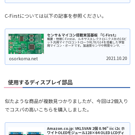
C-Firstについては以下の記事を参照ください。
センサ＆マイコン搭載実習基板 『C-First』
概要・特徴C-Firstは、ルネサスエレクトロニクス社の16ビ
ット汎用マイクロコントローラRL78/G14を搭載した学習
用マイコン・ボードです。加速度センサや照度センサ、温
度センサに加えてArduino互換拡張用コネクタ(アナログ用
とデジタ...
2021.10.20
osorkoma.net
使用するディスプレイ部品
似たような商品が複数見つかりましたが、今回は2個入り
でコスパの高いこちらを購入しました。
Amazon.co.jp: VKLSVAN 2個 0.96" iic i2c ホ
ワイトOLEDモジュール128×64 OLED LCDディ