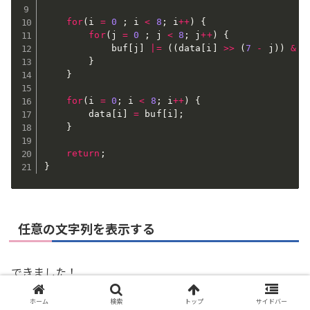
for
(
i 
=
0
;
 i 
<
8
;
 i
++
)
{
for
(
j 
=
0
;
 j 
<
8
;
 j
++
)
{
            buf
[
j
]
|=
(
(
data
[
i
]
>>
(
7
-
 j
)
)
&
1
}
}
for
(
i 
=
0
;
 i 
<
8
;
 i
++
)
{
        data
[
i
]
=
 buf
[
i
]
;
}
return
;
}
任意の文字列を表示する
できました！
ホーム
検索
トップ
サイドバー