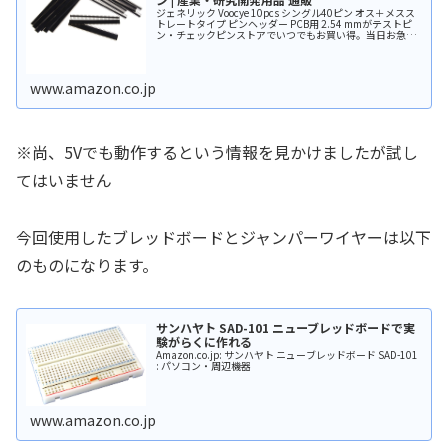
ジェネリック Voocye 10pcs シングル40ピン オス＋メスス
トレートタイプ ピンヘッダー PCB用 2.54 mmがテストピ
ン・チェックピンストアでいつでもお買い得。当日お急ぎ
便対象商品は、当日お届け可能です。アマゾン配送商品
は、...
www.amazon.co.jp
※尚、5Vでも動作するという情報を見かけましたが試し
てはいません
今回使用したブレッドボードとジャンパーワイヤーは以下
のものになります。
サンハヤト SAD-101 ニューブレッドボードで実
験がらくに作れる
Amazon.co.jp: サンハヤト ニューブレッドボード SAD-101
: パソコン・周辺機器
www.amazon.co.jp