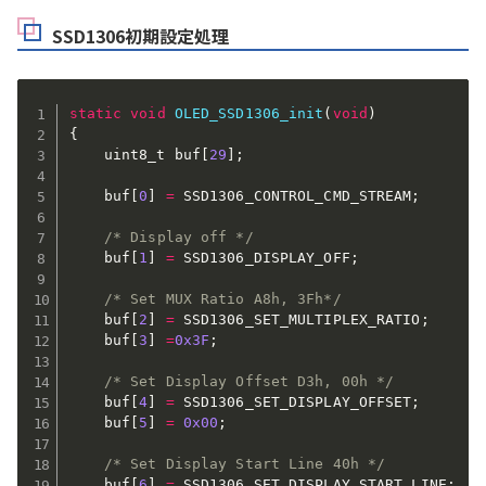
SSD1306初期設定処理
static
void
OLED_SSD1306_init
(
void
)
{
    uint8_t buf
[
29
]
;
    buf
[
0
]
=
 SSD1306_CONTROL_CMD_STREAM
;
/* Display off */
    buf
[
1
]
=
 SSD1306_DISPLAY_OFF
;
/* Set MUX Ratio A8h, 3Fh*/
    buf
[
2
]
=
 SSD1306_SET_MULTIPLEX_RATIO
;
    buf
[
3
]
=
0x3F
;
/* Set Display Offset D3h, 00h */
    buf
[
4
]
=
 SSD1306_SET_DISPLAY_OFFSET
;
    buf
[
5
]
=
0x00
;
/* Set Display Start Line 40h */
    buf
[
6
]
=
 SSD1306_SET_DISPLAY_START_LINE
;