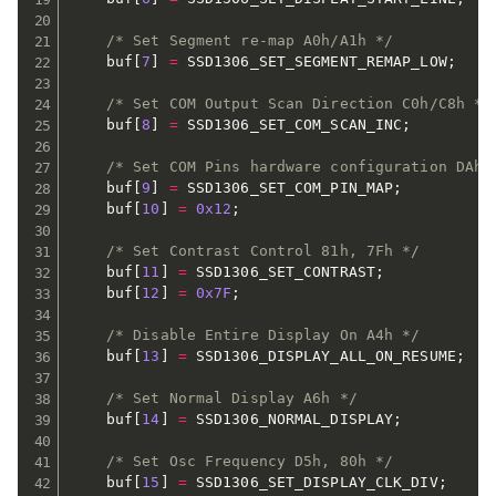
/* Set Segment re-map A0h/A1h */
    buf
[
7
]
=
 SSD1306_SET_SEGMENT_REMAP_LOW
;
/* Set COM Output Scan Direction C0h/C8h */
    buf
[
8
]
=
 SSD1306_SET_COM_SCAN_INC
;
/* Set COM Pins hardware configuration DAh,
    buf
[
9
]
=
 SSD1306_SET_COM_PIN_MAP
;
    buf
[
10
]
=
0x12
;
/* Set Contrast Control 81h, 7Fh */
    buf
[
11
]
=
 SSD1306_SET_CONTRAST
;
    buf
[
12
]
=
0x7F
;
/* Disable Entire Display On A4h */
    buf
[
13
]
=
 SSD1306_DISPLAY_ALL_ON_RESUME
;
/* Set Normal Display A6h */
    buf
[
14
]
=
 SSD1306_NORMAL_DISPLAY
;
/* Set Osc Frequency D5h, 80h */
    buf
[
15
]
=
 SSD1306_SET_DISPLAY_CLK_DIV
;