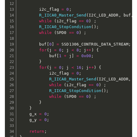
        i2c_flag 
=
0
;
R_IICA0_Master_Send
(
I2C_LED_ADDR
,
 buf
,
while
(
i2c_flag 
==
0
)
;
R_IICA0_StopCondition
(
)
;
while
(
SPD0 
==
0
)
;
        buf
[
0
]
=
 SSD1306_CONTROL_DATA_STREAM
;
for
(
j 
=
0
;
 j 
<
8
;
 j
++
)
{
            buf
[
1
+
 j
]
=
0x00
;
}
for
(
j 
=
0
;
 j 
<
16
;
 j
++
)
{
            i2c_flag 
=
0
;
R_IICA0_Master_Send
(
I2C_LED_ADDR
,
 b
while
(
i2c_flag 
==
0
)
;
R_IICA0_StopCondition
(
)
;
while
(
SPD0 
==
0
)
;
}
}
    g_x 
=
0
;
    g_y 
=
0
;
return
;