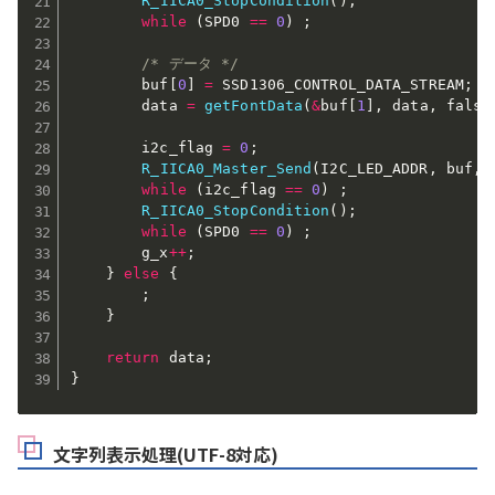
R_IICA0_StopCondition
(
)
;
while
(
SPD0 
==
0
)
;
/* データ */
        buf
[
0
]
=
 SSD1306_CONTROL_DATA_STREAM
;
        data 
=
getFontData
(
&
buf
[
1
]
,
 data
,
 false
        i2c_flag 
=
0
;
R_IICA0_Master_Send
(
I2C_LED_ADDR
,
 buf
,
while
(
i2c_flag 
==
0
)
;
R_IICA0_StopCondition
(
)
;
while
(
SPD0 
==
0
)
;
        g_x
++
;
}
else
{
;
}
return
 data
;
}
文字列表示処理(UTF-8対応)