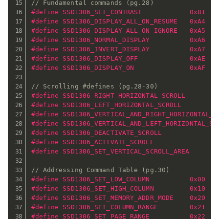
// Fundamental commands (pg.28)
#
define
 SSD1306_SET_CONTRAST            0x81
#
define
 SSD1306_DISPLAY_ALL_ON_RESUME   0xA4
#
define
 SSD1306_DISPLAY_ALL_ON_IGNORE   0xA5
#
define
 SSD1306_NORMAL_DISPLAY          0xA6
#
define
 SSD1306_INVERT_DISPLAY          0xA7
#
define
 SSD1306_DISPLAY_OFF             0xAE
#
define
 SSD1306_DISPLAY_ON              0xAF
// Scrolling #defines (pg.28-30)
#
define
 SSD1306_RIGHT_HORIZONTAL_SCROLL        
#
define
 SSD1306_LEFT_HORIZONTAL_SCROLL         
#
define
 SSD1306_VERTICAL_AND_RIGHT_HORIZONTAL_S
#
define
 SSD1306_VERTICAL_AND_LEFT_HORIZONTAL_SC
#
define
 SSD1306_DEACTIVATE_SCROLL              
#
define
 SSD1306_ACTIVATE_SCROLL                
#
define
 SSD1306_SET_VERTICAL_SCROLL_AREA       
// Addressing Command Table (pg.30)
#
define
 SSD1306_SET_LOW_COLUMN          0x00
#
define
 SSD1306_SET_HIGH_COLUMN         0x10
#
define
 SSD1306_SET_MEMORY_ADDR_MODE    0x20   
#
define
 SSD1306_SET_COLUMN_RANGE        0x21   
#
define
 SSD1306_SET_PAGE_RANGE          0x22   