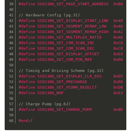
#
define
 SSD1306_SET_PAGE_START_ADDRESS  0xB0
// Hardware Config (pg.31)
#
define
 SSD1306_SET_DISPLAY_START_LINE  0x40
#
define
 SSD1306_SET_SEGMENT_REMAP_LOW   0xA0
#
define
 SSD1306_SET_SEGMENT_REMAP_HIGH  0xA1
#
define
 SSD1306_SET_MULTIPLEX_RATIO     0xA8   
#
define
 SSD1306_SET_COM_SCAN_INC        0xC0
#
define
 SSD1306_SET_COM_SCAN_DEC        0xC8
#
define
 SSD1306_SET_DISPLAY_OFFSET      0xD3   
#
define
 SSD1306_SET_COM_PIN_MAP         0xDA   
// Timing and Driving Scheme (pg.32)
#
define
 SSD1306_SET_DISPLAY_CLK_DIV     0xD5   
#
define
 SSD1306_SET_PRECHARGE           0xD9   
#
define
 SSD1306_SET_VCOMH_DESELCT       0xDB   
#
define
 SSD1306_NOP                     0xE3   
// Charge Pump (pg.62)
#
define
 SSD1306_SET_CHARGE_PUMP         0x8D   
#
endif