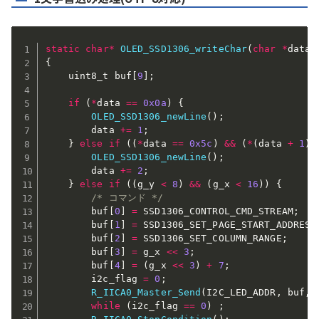
static
char
*
OLED_SSD1306_writeChar
(
char
*
data
)
{
    uint8_t buf
[
9
]
;
if
(
*
data 
==
0x0a
)
{
OLED_SSD1306_newLine
(
)
;
        data 
+=
1
;
}
else
if
(
(
*
data 
==
0x5c
)
&&
(
*
(
data 
+
1
)
OLED_SSD1306_newLine
(
)
;
        data 
+=
2
;
}
else
if
(
(
g_y 
<
8
)
&&
(
g_x 
<
16
)
)
{
/* コマンド */
        buf
[
0
]
=
 SSD1306_CONTROL_CMD_STREAM
;
        buf
[
1
]
=
 SSD1306_SET_PAGE_START_ADDRESS
        buf
[
2
]
=
 SSD1306_SET_COLUMN_RANGE
;
        buf
[
3
]
=
 g_x 
<<
3
;
        buf
[
4
]
=
(
g_x 
<<
3
)
+
7
;
        i2c_flag 
=
0
;
R_IICA0_Master_Send
(
I2C_LED_ADDR
,
 buf
,
while
(
i2c_flag 
==
0
)
;