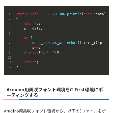
static
void
OLED_SSD1306_println
(
char
*
data
)
{
char
*
p
;
    p 
=
 data
;
do
{
OLED_SSD1306_writeChar
(
(
uint8_t
)
*
p
)
;
        p
++
;
}
while
(
*
p 
!=
'\0'
)
;
return
;
}
Arduino用美咲フォント環境をC-First環境にポ
ーティングする
Arudino用美咲フォント環境から、以下の3ファイルをポ