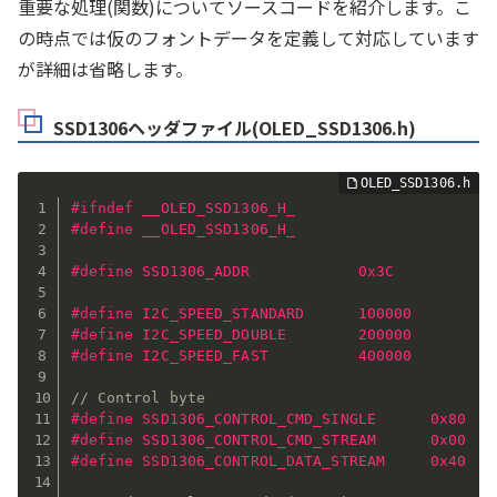
重要な処理(関数)についてソースコードを紹介します。こ
の時点では仮のフォントデータを定義して対応しています
が詳細は省略します。
SSD1306ヘッダファイル(OLED_SSD1306.h)
#
ifndef
 __OLED_SSD1306_H_
#
define
 __OLED_SSD1306_H_
#
define
 SSD1306_ADDR            0x3C
#
define
 I2C_SPEED_STANDARD      100000
#
define
 I2C_SPEED_DOUBLE        200000
#
define
 I2C_SPEED_FAST          400000
// Control byte
#
define
 SSD1306_CONTROL_CMD_SINGLE      0x80
#
define
 SSD1306_CONTROL_CMD_STREAM      0x00
#
define
 SSD1306_CONTROL_DATA_STREAM     0x40