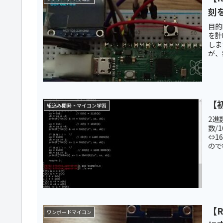
刻
目的R
を計
しま
が、
【
組込み開発・マイコン学習
2進
数/
⇔1
ので
【R
ワンボードマイコン