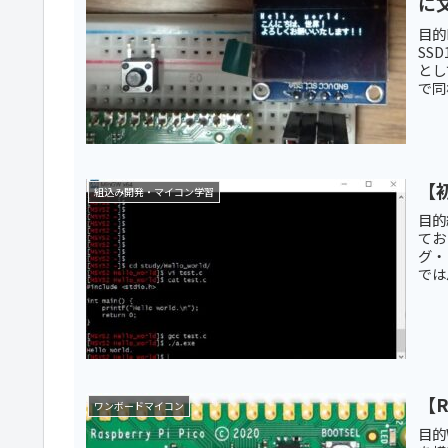
に
目的
SS
とし
で同
【
組込み開発・マイコン学習
目的
てお
グ・
では
【R
ワンボードマイコン
目的W