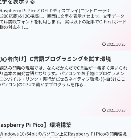
文字を表示する
Raspberry Pi PicoとOELDディスプレイ(コントローラIC
D1306搭載)をI2C接続し、画面に文字を表示させます。文字データ
ては美咲フォントを利用します。 実は以下の記事でC-Firstボード
様の対応をし...
2021.10.25
初心者向け】C言語プログラミングを試す環境
組込み開発の現場では、なんだかんだでC言語が一番多く用いられ
り基本の開発言語となります。パソコンでお手軽にプログラミン
コンパイル・リンク・実行が試せるネイティブ環境-((-自分(ここ
パソコン)のCPUで動かすプログラムを作る...
2021.10.23
aspberry Pi Pico】環境構築
indows 10/64bitのパソコン上にRaspberry Pi Picoの開発環境