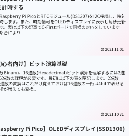
を計時する
aspberry Pi PicoとRTCモジュール(DS1307)をI2C接続し、時刻
時します。また、時刻情報をOLEDディスプレイに表示し毎秒更新
す。実は以下の記事でC-Firstボードで同様の対応をしています
都合により...
2021.11.01
初心者向け】ビット演算基礎
数(Binary)、16進数(Hexadecimal)ビット演算を理解するには2進
16進数の理解が必要です。最初に以下の表を暗記します。2進数
6進数の変換はこれだけ覚えておけば16進数の一桁は4bitで表せる
桁が増えても変換...
2021.10.31
aspberry Pi Pico】OLEDディスプレイ(SSD1306)