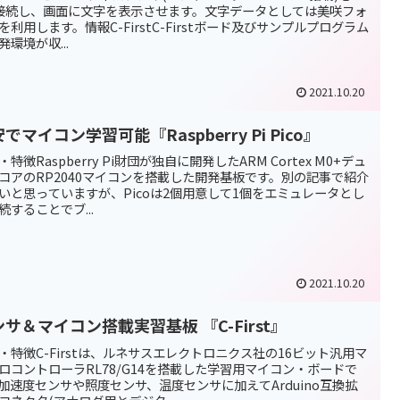
C接続し、画面に文字を表示させます。文字データとしては美咲フォ
を利用します。情報C-FirstC-Firstボード及びサンプルプログラム
発環境が収...
2021.10.20
でマイコン学習可能『Raspberry Pi Pico』
・特徴Raspberry Pi財団が独自に開発したARM Cortex M0+デュ
コアのRP2040マイコンを搭載した開発基板です。別の記事で紹介
いと思っていますが、Picoは2個用意して1個をエミュレータとし
続することでブ...
2021.10.20
サ＆マイコン搭載実習基板 『C-First』
・特徴C-Firstは、ルネサスエレクトロニクス社の16ビット汎用マ
ロコントローラRL78/G14を搭載した学習用マイコン・ボードで
加速度センサや照度センサ、温度センサに加えてArduino互換拡