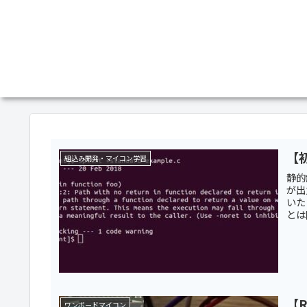
【
組込み開発・マイコン学習
静的
が出
いた
とは
【R
ワンボードマイコン