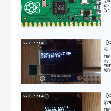
を構
続す
能と
【C
ワンボードマイコン
る
目的
す。
当該
制御
【C
ワンボードマイコン
示
目的