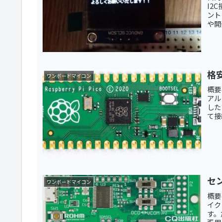
I2
ント
や開
格安
ワンボードマイコン
概要
アル
した
て接
セン
ワンボードマイコン
概要
イク
す。