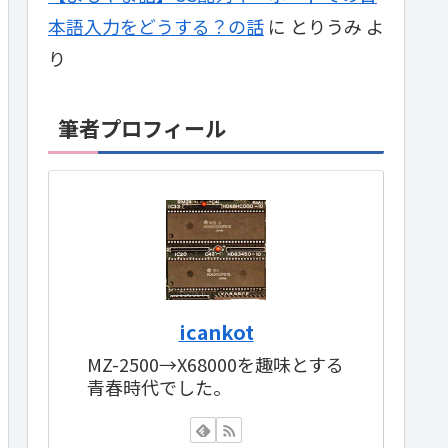
本語入力をどうする？の話
に
とりうみ
よ
り
筆者プロフィール
icankot
MZ-2500→X68000を趣味とする
青春時代でした。